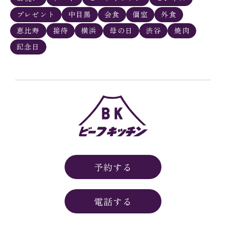
プレゼント
中目黒
会食
個室
外食
恵比寿
接待
横浜
母の日
渋谷
焼肉
記念日
予約する
電話する