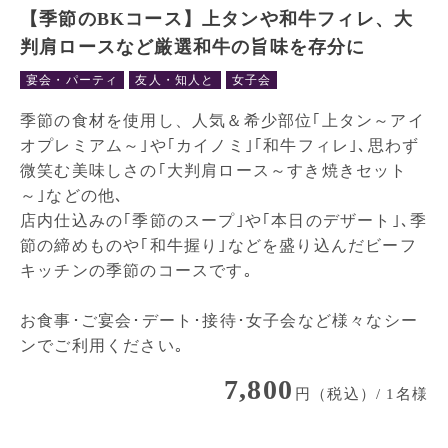
【季節のBKコース】上タンや和牛フィレ、大
判肩ロースなど厳選和牛の旨味を存分に
宴会・パーティ
友人・知人と
女子会
季節の食材を使用し、人気＆希少部位｢上タン～アイ
オプレミアム～｣や｢カイノミ｣｢和牛フィレ｣､思わず
微笑む美味しさの｢大判肩ロース～すき焼きセット
～｣などの他､
店内仕込みの｢季節のスープ｣や｢本日のデザート｣､季
節の締めものや｢和牛握り｣などを盛り込んだビーフ
キッチンの季節のコースです｡
お食事･ご宴会･デート･接待･女子会など様々なシー
ンでご利用ください｡
7,800
円（税込）/ 1名様