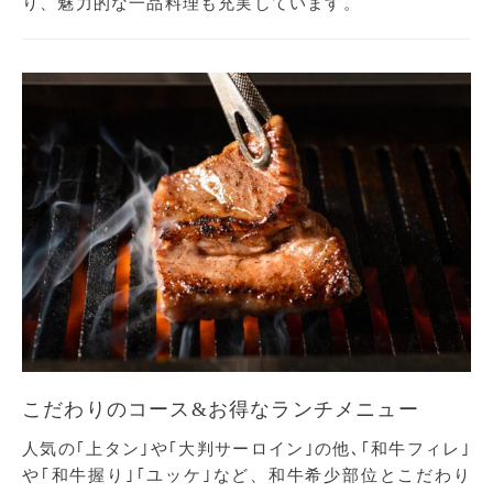
り、魅力的な一品料理も充実しています。
こだわりのコース&お得なランチメニュー
人気の｢上タン｣や｢大判サーロイン｣の他､｢和牛フィレ｣
や｢和牛握り｣｢ユッケ｣など、和牛希少部位とこだわり