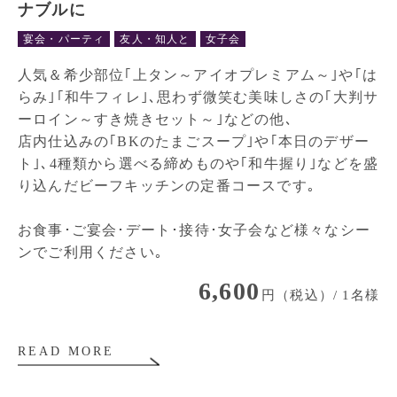
ナブルに
宴会・パーティ
友人・知人と
女子会
人気＆希少部位｢上タン～アイオプレミアム～｣や｢は
らみ｣｢和牛フィレ｣､思わず微笑む美味しさの｢大判サ
ーロイン～すき焼きセット～｣などの他､
店内仕込みの｢BKのたまごスープ｣や｢本日のデザー
ト｣､4種類から選べる締めものや｢和牛握り｣などを盛
り込んだビーフキッチンの定番コースです｡
お食事･ご宴会･デート･接待･女子会など様々なシー
ンでご利用ください｡
6,600
円（税込）/ 1名様
READ MORE